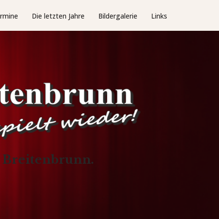
rmine
Die letzten Jahre
Bildergalerie
Links
n Breitenbrunn.