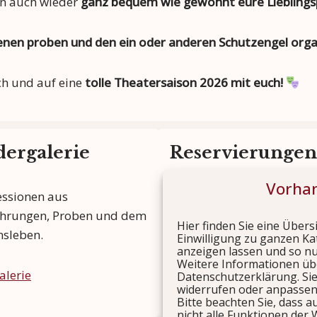
nn auch wieder
ganz bequem wie gewohnt eure Lieblingsp
zenen proben und den ein oder anderen Schutzengel org
ch und auf eine
tolle Theatersaison 2026 mit euch!
dergalerie
Reservierungen
Vorhan
ssionen aus
Sichern Sie sich rechtzeitig
hrungen, Proben und dem
Plätze für unsere Aufführ
Hier finden Sie eine Übers
nsleben.
Einwilligung zu ganzen Ka
anzeigen lassen und so n
Jetzt reservieren
Weitere Informationen übe
alerie
Datenschutzerklärung. Sie
widerrufen oder anpassen
Bitte beachten Sie, dass a
nicht alle Funktionen der 