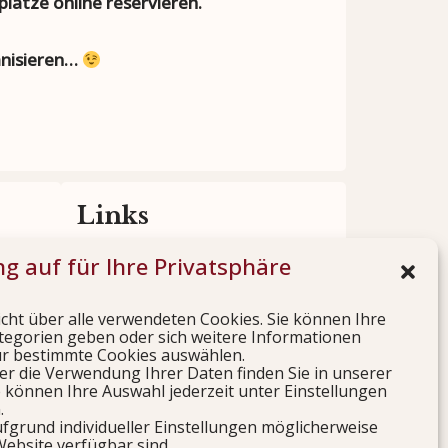
lätze online reservieren.
anisieren…
Links
g auf für Ihre Privatsphäre
 Ihre
Besuchen Sie auch die Seiten
ungen.
unserer befreundeten Vereine.
icht über alle verwendeten Cookies. Sie können Ihre
tegorien geben oder sich weitere Informationen
ur bestimmte Cookies auswählen.
Jetzt besuchen
r die Verwendung Ihrer Daten finden Sie in unserer
 können Ihre Auswahl jederzeit unter Einstellungen
.
ufgrund individueller Einstellungen möglicherweise
Website verfügbar sind.