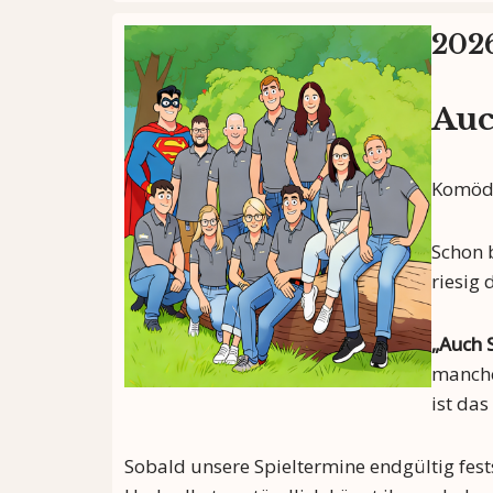
202
Auc
Komödi
Schon 
riesig
„Auch 
manche
ist das
Sobald unsere Spieltermine endgültig fests