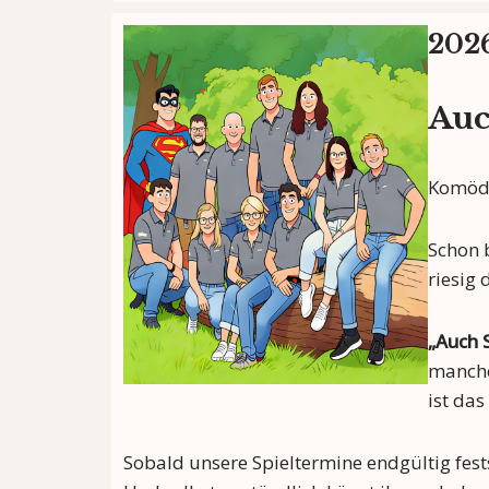
202
Auc
Komödi
Schon 
riesig
„Auch 
manche
ist das
Sobald unsere Spieltermine endgültig fests