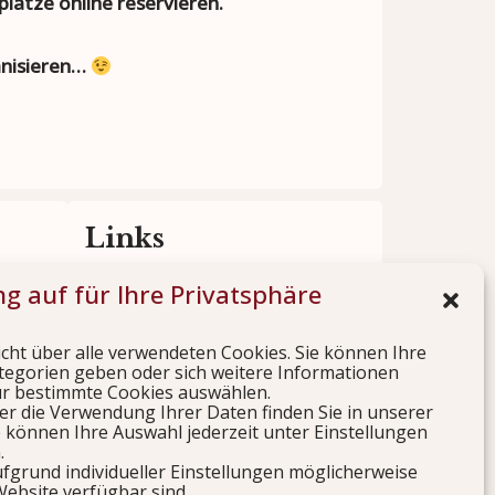
lätze online reservieren.
anisieren…
Links
g auf für Ihre Privatsphäre
 Ihre
Besuchen Sie auch die Seiten
ungen.
unserer befreundeten Vereine.
icht über alle verwendeten Cookies. Sie können Ihre
tegorien geben oder sich weitere Informationen
ur bestimmte Cookies auswählen.
Jetzt besuchen
r die Verwendung Ihrer Daten finden Sie in unserer
 können Ihre Auswahl jederzeit unter Einstellungen
.
ufgrund individueller Einstellungen möglicherweise
Website verfügbar sind.