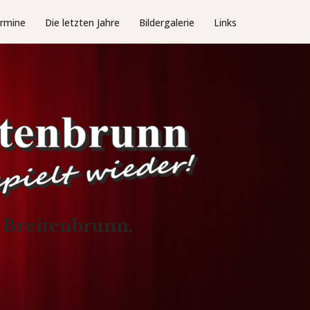
rmine
Die letzten Jahre
Bildergalerie
Links
n Breitenbrunn.