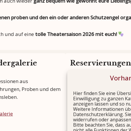
nn auch wieder
ganz bequem wie gewohnt eure Lieblingsp
zenen proben und den ein oder anderen Schutzengel org
ch und auf eine
tolle Theatersaison 2026 mit euch!
dergalerie
Reservierungen
Vorhan
ssionen aus
Sichern Sie sich rechtzeitig
hrungen, Proben und dem
Plätze für unsere Aufführ
Hier finden Sie eine Übers
nsleben.
Einwilligung zu ganzen Ka
anzeigen lassen und so n
Jetzt reservieren
Weitere Informationen übe
alerie
Datenschutzerklärung. Sie
widerrufen oder anpassen
Bitte beachten Sie, dass a
nicht alle Funktionen der 